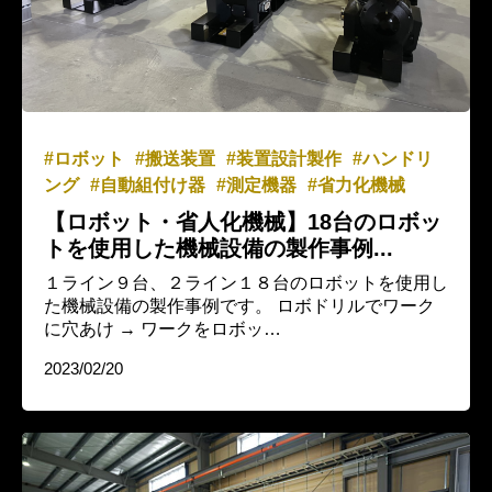
ロボット
搬送装置
装置設計製作
ハンドリ
ング
自動組付け器
測定機器
省力化機械
【ロボット・省人化機械】18台のロボッ
トを使用した機械設備の製作事例...
１ライン９台、２ライン１８台のロボットを使用し
た機械設備の製作事例です。 ロボドリルでワーク
に穴あけ → ワークをロボッ…
2023/02/20