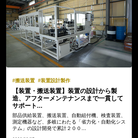
搬送装置
装置設計製作
【装置・搬送装置】装置の設計から製
造、アフターメンテナンスまで一貫して
サポート...
部品供給装置、搬送装置、自動組付機、検査装置、
測定機器など、多岐にわたる「省力化・自動化シス
テム」の設計開発で累計２００…